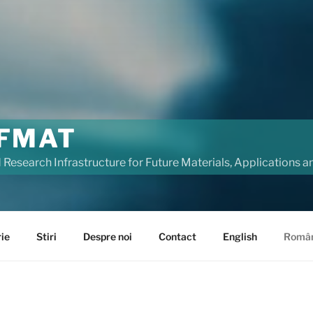
IFMAT
 Research Infrastructure for Future Materials, Applications 
rie
Stiri
Despre noi
Contact
English
Româ